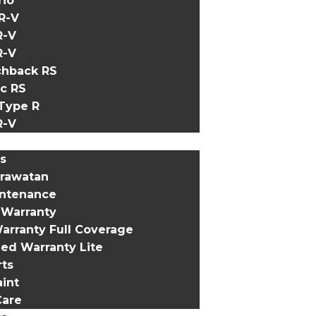
rio
R-V
R-V
R-V
chback RS
c RS
Type R
R-V
s
erawatan
intenance
 Warranty
arranty Full Coverage
ed Warranty Lite
ts
int
Care