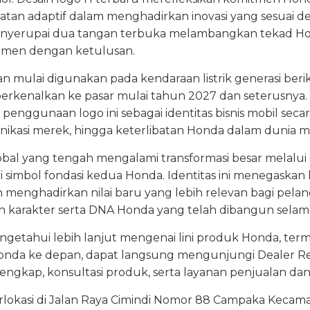
katan adaptif dalam menghadirkan inovasi yang sesuai
menyerupai dua tangan terbuka melambangkan tekad H
sumen dengan ketulusan.
an mulai digunakan pada kendaraan listrik generasi ber
iperkenalkan ke pasar mulai tahun 2027 dan seterusnya.
enggunaan logo ini sebagai identitas bisnis mobil se
munikasi merek, hingga keterlibatan Honda dalam dunia 
obal yang tengah mengalami transformasi besar melalui e
di simbol fondasi kedua Honda. Identitas ini menegask
nghadirkan nilai baru yang lebih relevan bagi pelang
n karakter serta DNA Honda yang telah dibangun sela
ngetahui lebih lanjut mengenai lini produk Honda, t
 Honda ke depan, dapat langsung mengunjungi Dealer R
lengkap, konsultasi produk, serta layanan penjualan dan
rlokasi di Jalan Raya Cimindi Nomor 88 Campaka Kecam