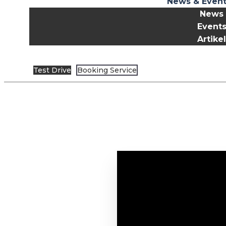
News & Even
News
Event
Artike
Test Drive
Booking Service