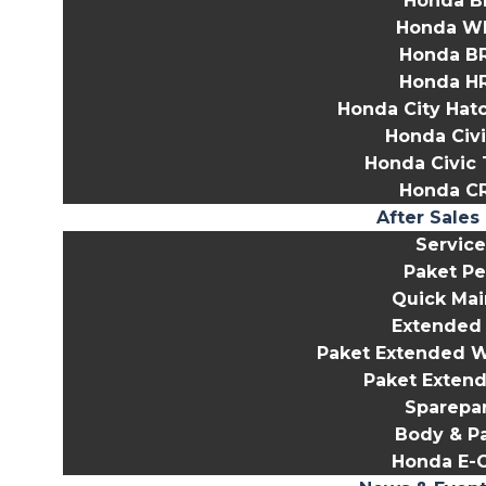
Honda B
Honda W
Honda B
Honda H
Honda City Hat
Honda Civi
Honda Civic 
Honda C
After Sales
Service
Paket P
Quick Ma
Extended
Paket Extended W
Paket Extend
Sparepar
Body & Pa
Honda E-